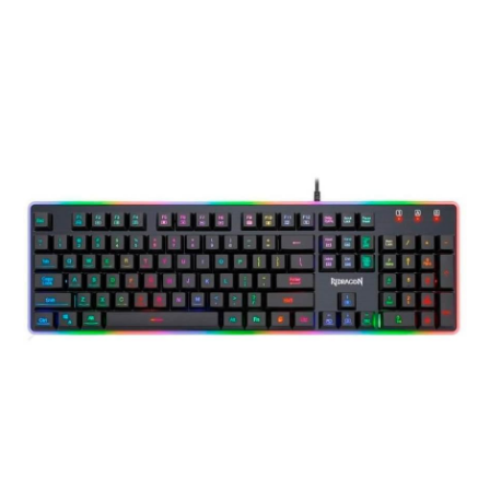
Joysticks
(4)
Sillas Gamer
(2)
Mouse Pad
(7)
Accesorios Notebook
(3)
Monitores
(1)
Decoracion Gamer
(1)