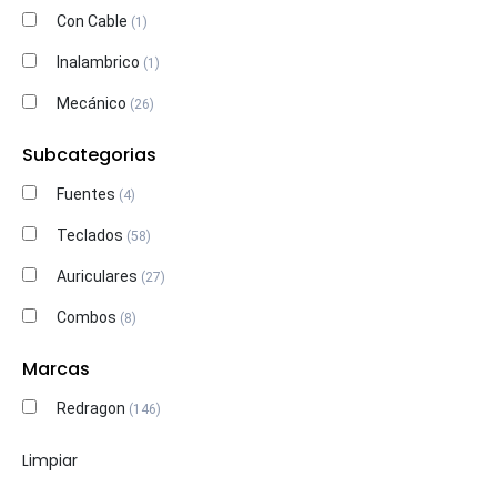
Con Cable
(1)
Inalambrico
(1)
Mecánico
(26)
Membrana
(4)
Subcategorias
Fuentes
(4)
Teclados
(58)
Auriculares
(27)
Combos
(8)
Refrigeracion
(2)
Marcas
Mouse
(26)
Redragon
(146)
Parlantes
(1)
Limpiar
Gabinetes
(2)