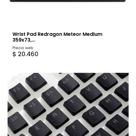
Wrist Pad Redragon Meteor Medium
359x73,...
Precio web
$ 20.460