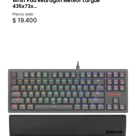
Wrist Pad Redragon Meteor Largue
435x73x...
Precio web
$ 19.400